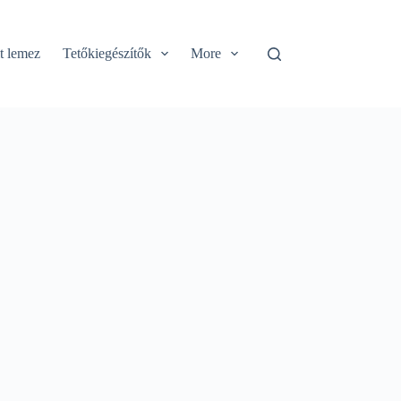
t lemez
Tetőkiegészítők
More